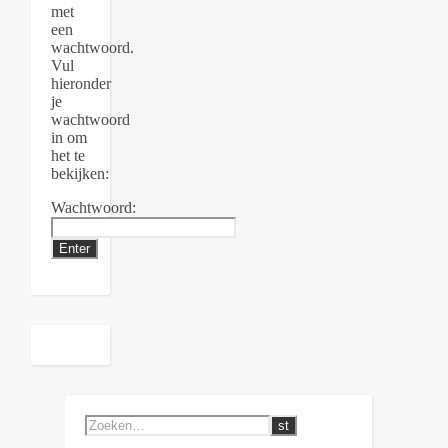
met
een
wachtwoord.
Vul
hieronder
je
wachtwoord
in om
het te
bekijken:
Wachtwoord: